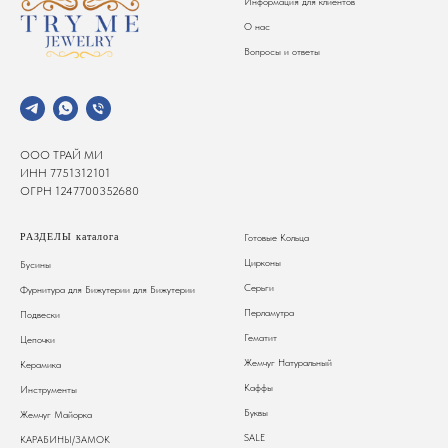
Информация для клиентов
О нас
Вопросы и ответы
ООО ТРАЙ МИ
ИНН 7751312101
ОГРН 1247700352680
РАЗДЕЛЫ каталога
Готовые Кольца
Цирконы
Бусины
Серьги
Фурнитура для Бижутерии
для Бижутерии
Перламутра
Подвески
Гематит
Цепочки
Жемчуг Натуральный
Керамика
Каффы
Инструменты
Буквы
Жемчуг Майорка
SALE
КАРАБИНЫ/ЗАМОК