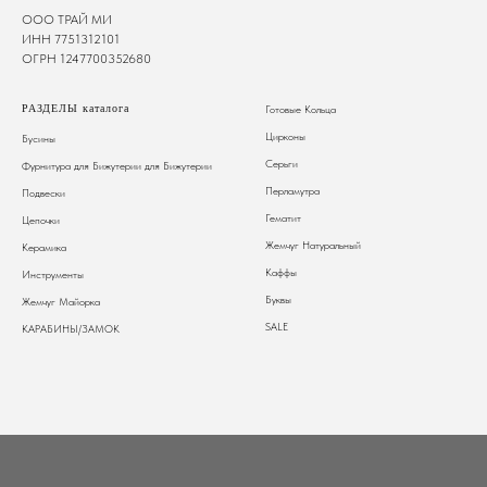
ООО ТРАЙ МИ
ИНН 7751312101
ОГРН 1247700352680
РАЗДЕЛЫ каталога
Готовые Кольца
Цирконы
Бусины
Серьги
Фурнитура для Бижутерии
для Бижутерии
Перламутра
Подвески
Гематит
Цепочки
Жемчуг Натуральный
Керамика
Каффы
Инструменты
Буквы
Жемчуг Майорка
SALE
КАРАБИНЫ/ЗАМОК