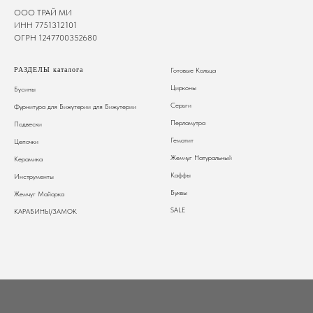
ООО ТРАЙ МИ
ИНН 7751312101
ОГРН 1247700352680
РАЗДЕЛЫ каталога
Готовые Кольца
Цирконы
Бусины
Серьги
Фурнитура для Бижутерии
для Бижутерии
Перламутра
Подвески
Гематит
Цепочки
Жемчуг Натуральный
Керамика
Каффы
Инструменты
Буквы
Жемчуг Майорка
SALE
КАРАБИНЫ/ЗАМОК