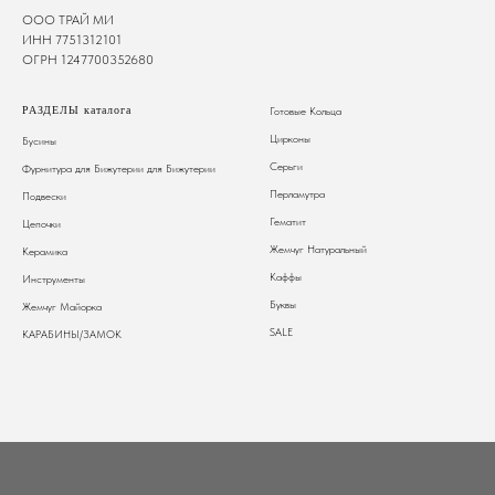
ООО ТРАЙ МИ
ИНН 7751312101
ОГРН 1247700352680
РАЗДЕЛЫ каталога
Готовые Кольца
Цирконы
Бусины
Серьги
Фурнитура для Бижутерии
для Бижутерии
Перламутра
Подвески
Гематит
Цепочки
Жемчуг Натуральный
Керамика
Каффы
Инструменты
Буквы
Жемчуг Майорка
SALE
КАРАБИНЫ/ЗАМОК