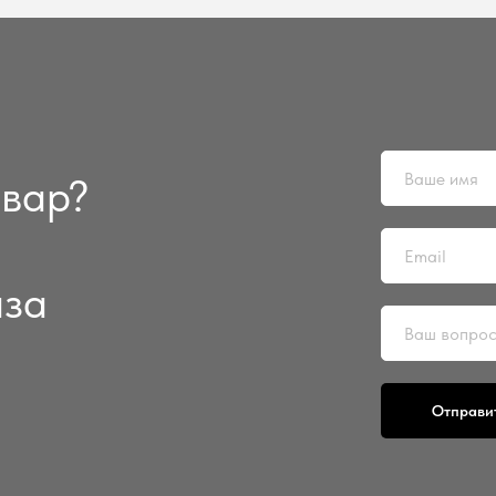
овар?
аза
Отправи