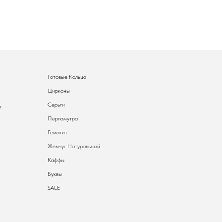
Готовые Кольца
Цирконы
Серьги
и
Перламутра
Гематит
Жемчуг Натуральный
Каффы
Буквы
SALE