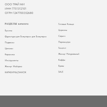
ООО ТРАЙ МИ
ИНН 7751312101
ОГРН 1247700352680
РАЗДЕЛЫ каталога
Готовые Кольца
Цирконы
Бусины
Серьги
Фурнитура для Бижутерии
для Бижутерии
Перламутра
Подвески
Гематит
Цепочки
Жемчуг Натуральный
Керамика
Каффы
Инструменты
Буквы
Жемчуг Майорка
SALE
КАРАБИНЫ/ЗАМОК