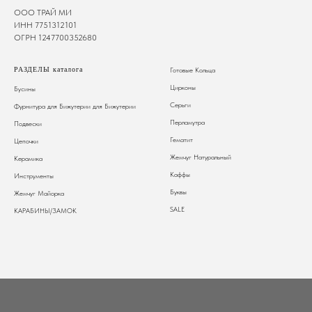
ООО ТРАЙ МИ
ИНН 7751312101
ОГРН 1247700352680
РАЗДЕЛЫ каталога
Готовые Кольца
Цирконы
Бусины
Серьги
Фурнитура для Бижутерии
для Бижутерии
Перламутра
Подвески
Гематит
Цепочки
Жемчуг Натуральный
Керамика
Каффы
Инструменты
Буквы
Жемчуг Майорка
SALE
КАРАБИНЫ/ЗАМОК