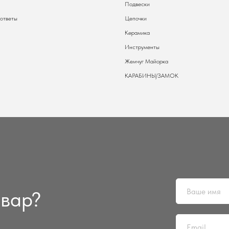
Подвески
 ответы
Цепочки
Керамика
Инструменты
Жемчуг Майорка
КАРАБИНЫ/ЗАМОК
овар?