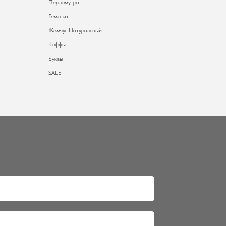
Перламутра
Гематит
Жемчуг Натуральный
Каффы
Буквы
SALE