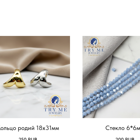
ольцо родий 18х31мм
Стекло 6*6
250
RUB
200
RUB