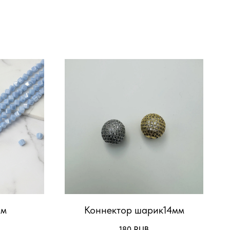
мм
Коннектор шарик14мм
180
RUB