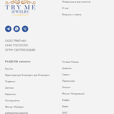
Информация для клиентов
О нас
Вопросы и ответы
ООО ТРАЙ МИ
ИНН 7751312101
ОГРН 1247700352680
РАЗДЕЛЫ каталога
Готовые Кольца
Цирконы
Бусины
Серьги
Фурнитура для Бижутерии
для Бижутерии
Перламутра
Подвески
Гематит
Цепочки
Жемчуг Натуральный
Керамика
Каффы
Инструменты
Буквы
Жемчуг Майорка
SALE
КАРАБИНЫ/ЗАМОК