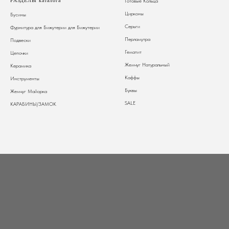
РАЗДЕЛЫ каталога
Готовые Кольца
Цирконы
Бусины
Серьги
Фурнитура для Бижутерии
для Бижутерии
Перламутра
Подвески
Гематит
Цепочки
Жемчуг Натуральный
Керамика
Каффы
Инструменты
Буквы
Жемчуг Майорка
SALE
КАРАБИНЫ/ЗАМОК