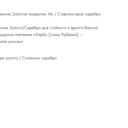
нное Золотое покрытие 14к / Стерлинговое серебро
ное Золото/Серебро для стойкого и яркого блеска.
цирное плетение «Керб» (стиль Кубанка) —
тиле унисекс.
е золото / Стильное серебро