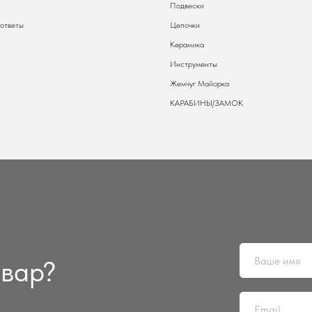
Подвески
 ответы
Цепочки
Керамика
Инструменты
Жемчуг Майорка
КАРАБИНЫ/ЗАМОК
овар?