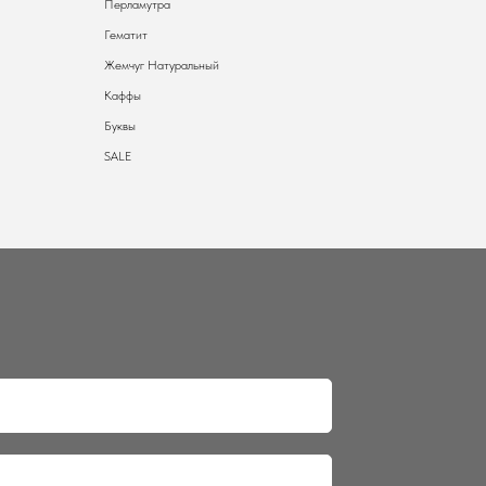
Перламутра
Гематит
Жемчуг Натуральный
Каффы
Буквы
SALE