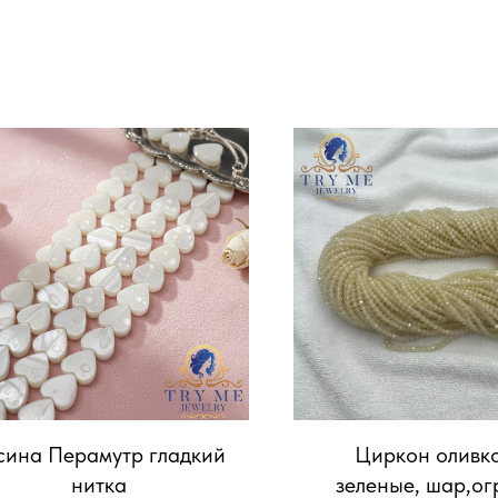
сина Перамутр гладкий
Циркон оливк
нитка
зеленые, шар,ог