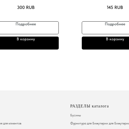
300
RUB
145
RUB
Подробнее
Подробнее
В корзину
В корзину
РАЗДЕЛЫ каталога
Бусины
я для клиентов
Фурнитура для Бижутерии
для Бижутери