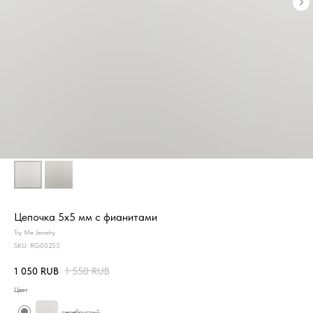
Цепочка 5х5 мм с фианитами
Try Me Jewelry
SKU:
RG00255
1 050
RUB
1 550
RUB
Цвет
серебристый