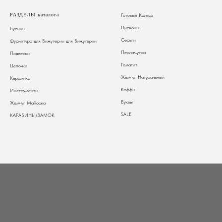
РАЗДЕЛЫ каталога
Готовые Кольца
Цирконы
Бусины
Серьги
Фурнитура для Бижутерии
для Бижутерии
Перламутра
Подвески
Гематит
Цепочки
Жемчуг Натуральный
Керамика
Каффы
Инструменты
Буквы
Жемчуг Майорка
SALE
КАРАБИНЫ/ЗАМОК