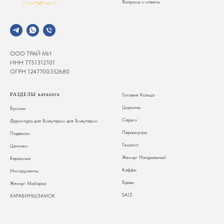
Вопросы и ответы
ООО ТРАЙ МИ
ИНН 7751312101
ОГРН 1247700352680
РАЗДЕЛЫ каталога
Готовые Кольца
Цирконы
Бусины
Серьги
Фурнитура для Бижутерии
для Бижутерии
Перламутра
Подвески
Гематит
Цепочки
Жемчуг Натуральный
Керамика
Каффы
Инструменты
Буквы
Жемчуг Майорка
SALE
КАРАБИНЫ/ЗАМОК