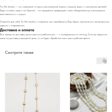
Try Me Jewelry — это маленькая история, рассказанная языком изящных форм и изысканных деталей.
Будь то колье, серьги или браслет - эти украшения превращают свою обладательницу в воплощение
женственности и грации.
Откройте для себя Try Me Jewelry и позвольте нам преобразить Ваш образ, наполнив его неповторимым
шармом и очарованием.
Доставка и оплата
Все заказы на доставку принимаются в рабочие дни — с понедельника по пятницу. Если вы оформили
заказ на доставку в выходной день, то он будет обработан нами уже в рабочее время.
Смотрите также