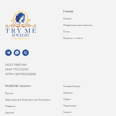
Главная
Каталог
Информация для клиентов
О нас
Вопросы и ответы
ООО ТРАЙ МИ
ИНН 7751312101
ОГРН 1247700352680
РАЗДЕЛЫ каталога
Готовые Кольца
Цирконы
Бусины
Серьги
Фурнитура для Бижутерии
для Бижутерии
Перламутра
Подвески
Гематит
Цепочки