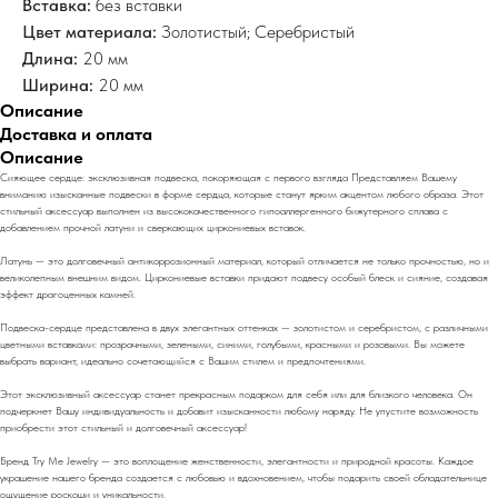
Вставка:
без вставки
Цвет материала:
Золотистый; Серебристый
Длина:
20 мм
Ширина:
20 мм
Описание
Доставка и оплата
Описание
Сияющее сердце: эксклюзивная подвеска, покоряющая с первого взгляда Представляем Вашему
вниманию изысканные подвески в форме сердца, которые станут ярким акцентом любого образа. Этот
стильный аксессуар выполнен из высококачественного гипоаллергенного бижутерного сплава с
добавлением прочной латуни и сверкающих циркониевых вставок.
Латунь — это долговечный антикоррозионный материал, который отличается не только прочностью, но и
великолепным внешним видом. Циркониевые вставки придают подвесу особый блеск и сияние, создавая
эффект драгоценных камней.
Подвеска-сердце представлена в двух элегантных оттенках — золотистом и серебристом, с различными
цветными вставками: прозрачными, зелеными, синими, голубыми, красными и розовыми. Вы можете
выбрать вариант, идеально сочетающийся с Вашим стилем и предпочтениями.
Этот эксклюзивный аксессуар станет прекрасным подарком для себя или для близкого человека. Он
подчеркнет Вашу индивидуальность и добавит изысканности любому наряду. Не упустите возможность
приобрести этот стильный и долговечный аксессуар!
Бренд Try Me Jewelry — это воплощение женственности, элегантности и природной красоты. Каждое
украшение нашего бренда создается с любовью и вдохновением, чтобы подарить своей обладательнице
ощущение роскоши и уникальности.