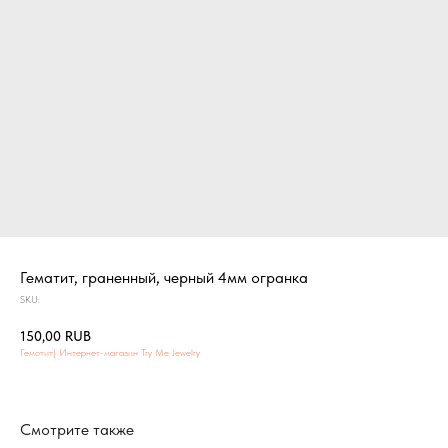
Гематит, граненный, черный 4мм огранка
SKU:
150,00
RUB
Гемотит| Интернет-магазин Try Me Jewelry
Смотрите также