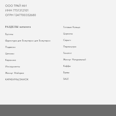
ООО ТРАЙ МИ
ИНН 7751312101
ОГРН 1247700352680
РАЗДЕЛЫ каталога
Готовые Кольца
Цирконы
Бусины
Серьги
Фурнитура для Бижутерии
для Бижутерии
Перламутра
Подвески
Гематит
Цепочки
Жемчуг Натуральный
Керамика
Каффы
Инструменты
Буквы
Жемчуг Майорка
SALE
КАРАБИНЫ/ЗАМОК