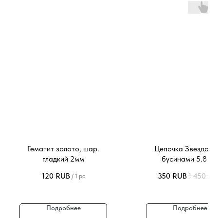
Гематит золото, шар.
Цепочка Звездочки
гладкий 2мм
бусинами 5.8 м
120
RUB
350
RUB
1 450
RU
/
1 pc
Подробнее
Подробнее