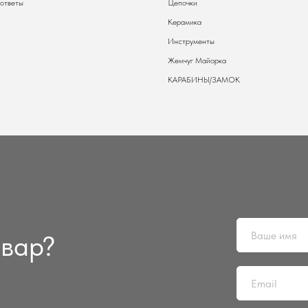
 ответы
Цепочки
Керамика
Инструменты
Жемчуг Майорка
КАРАБИНЫ/ЗАМОК
овар?