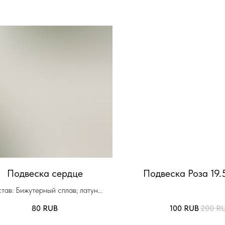
Подвеска сердце
Подвеска Роза 19.
тав: Бижутерный сплав; латунь
Вставка: без вставки
80
RUB
100
RUB
200
R
вет материала: Серебристый