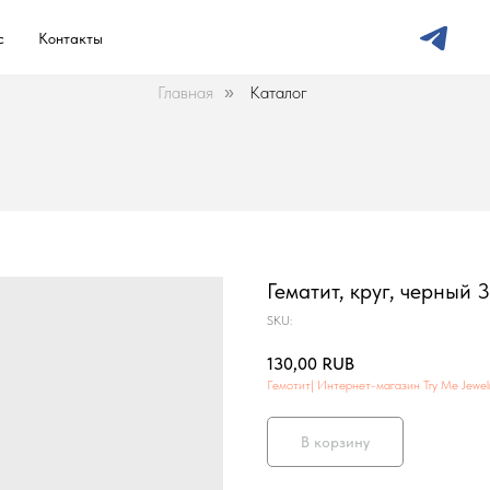
с
Контакты
Главная
Каталог
»
Гематит, круг, черный 
SKU:
130,00
RUB
Гемотит| Интернет-магазин Try Me Jewel
В корзину