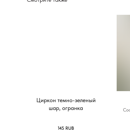
Циркон темно-зеленый
шар, огранка
Сос
Ц
145
RUB