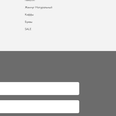
Гематит
Жемчуг Натуральный
Каффы
Буквы
SALE