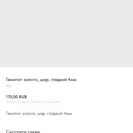
Гематит золото, шар. гладкий 4мм
SKU:
170,00
RUB
Гемотит| Интернет-магазин Try Me Jewelry
Гематит золото, шар. гладкий 4мм
Смотрите также