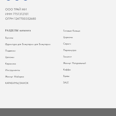
ООО ТРАЙ МИ
ИНН 7751312101
ОГРН 1247700352680
РАЗДЕЛЫ каталога
Готовые Кольца
Цирконы
Бусины
Серьги
Фурнитура для Бижутерии
для Бижутерии
Перламутра
Подвески
Гематит
Цепочки
Жемчуг Натуральный
Керамика
Каффы
Инструменты
Буквы
Жемчуг Майорка
SALE
КАРАБИНЫ/ЗАМОК