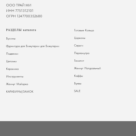
ООО ТРАЙ МИ
ИНН 7751312101
ОГРН 1247700352680
РАЗДЕЛЫ каталога
Готовые Кольца
Цирконы
Бусины
Серьги
Фурнитура для Бижутерии
для Бижутерии
Перламутра
Подвески
Гематит
Цепочки
Жемчуг Натуральный
Керамика
Каффы
Инструменты
Буквы
Жемчуг Майорка
SALE
КАРАБИНЫ/ЗАМОК