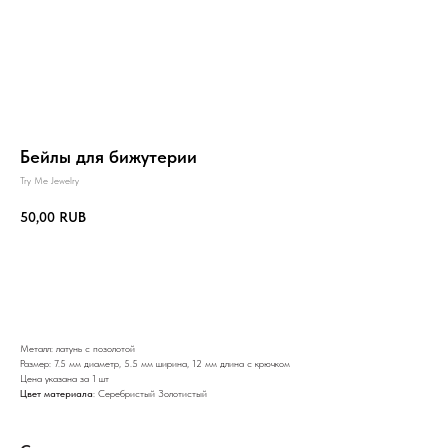
Бейлы для бижутерии
Try Me Jewelry
50,00
RUB
В корзину
Металл: латунь с позолотой
Размер: 7.5 мм диаметр, 5.5 мм ширина, 12 мм длина с крючком
Цена указана за 1 шт
Цвет материала
: Серебристый Золотистый