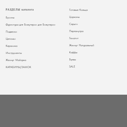
РАЗДЕЛЫ каталога
Готовые Кольца
Цирконы
Бусины
Серьги
Фурнитура для Бижутерии
для Бижутерии
Перламутра
Подвески
Гематит
Цепочки
Жемчуг Натуральный
Керамика
Каффы
Инструменты
Буквы
Жемчуг Майорка
SALE
КАРАБИНЫ/ЗАМОК