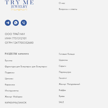
О нас
Вопросы и ответы
ООО ТРАЙ МИ
ИНН 7751312101
ОГРН 1247700352680
РАЗДЕЛЫ каталога
Готовые Кольца
Цирконы
Бусины
Серьги
Фурнитура для Бижутерии
для Бижутерии
Перламутра
Подвески
Гематит
Цепочки
Жемчуг Натуральный
Керамика
Каффы
Инструменты
Буквы
Жемчуг Майорка
SALE
КАРАБИНЫ/ЗАМОК