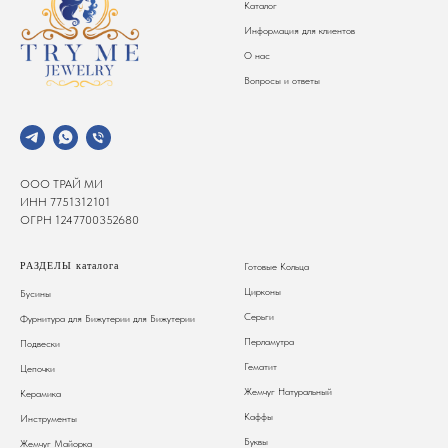
Каталог
Информация для клиентов
О нас
Вопросы и ответы
ООО ТРАЙ МИ
ИНН 7751312101
ОГРН 1247700352680
РАЗДЕЛЫ каталога
Готовые Кольца
Цирконы
Бусины
Серьги
Фурнитура для Бижутерии
для Бижутерии
Перламутра
Подвески
Гематит
Цепочки
Жемчуг Натуральный
Керамика
Каффы
Инструменты
Буквы
Жемчуг Майорка