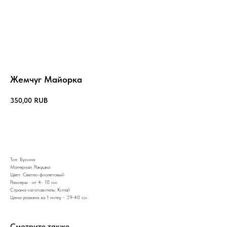
Жемчуг Майорка
350,00
RUB
В корзину
Тип: Бусина
Материал: Ракушка
Цвет: Светло-фиолетовый
Размеры : от 4- 10 мм
Страна-изготовитель: Китай
Цена указана за 1 нитку - 39-40 см
Смотрите также