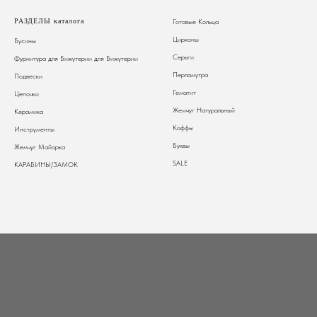
РАЗДЕЛЫ каталога
Готовые Кольца
Цирконы
Бусины
Серьги
Фурнитура для Бижутерии
для Бижутерии
Перламутра
Подвески
Гематит
Цепочки
Жемчуг Натуральный
Керамика
Каффы
Инструменты
Буквы
Жемчуг Майорка
SALE
КАРАБИНЫ/ЗАМОК