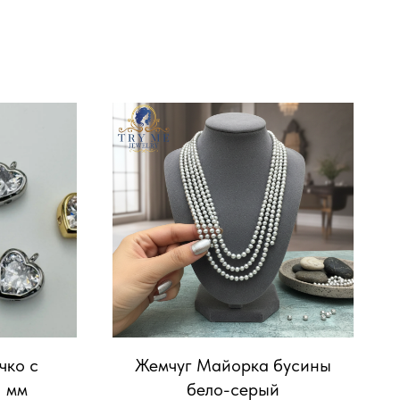
чко с
Жемчуг Майорка бусины
1 мм
бело-серый