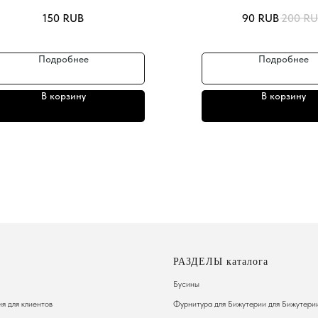
150
RUB
90
RUB
200
RU
Подробнее
Подробнее
В корзину
В корзину
РАЗДЕЛЫ каталога
Бусины
я для клиентов
Фурнитура для Бижутерии
для Бижутери