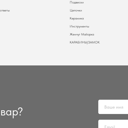
Подвески
 ответы
Цепочки
Керамика
Инструменты
Жемчуг Майорка
КАРАБИНЫ/ЗАМОК
овар?