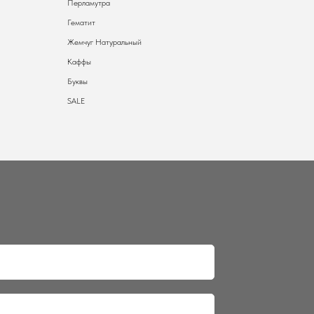
Перламутра
Гематит
Жемчуг Натуральный
Каффы
Буквы
SALE