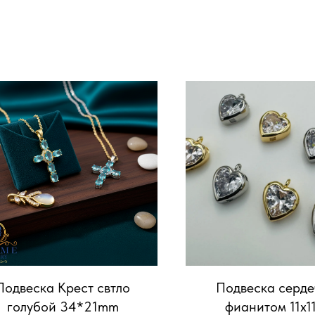
Подвеска Крест свтло
Подвеска серде
голубой 34*21mm
фианитом 11х1