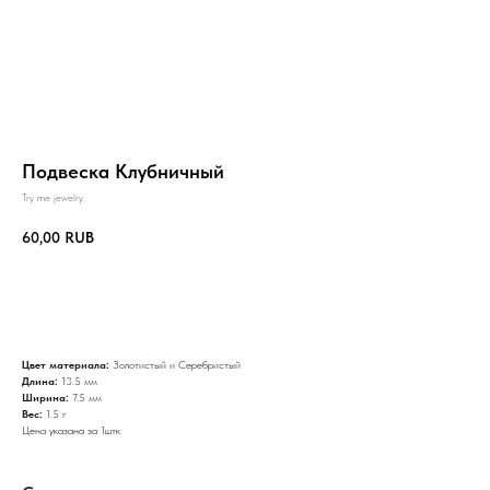
Подвеска Клубничный
Try me jewelry
60,00
RUB
В корзину
Цвет материала:
Золотистый и Серебристый
Длина:
13.5 мм
Ширина:
7.5 мм
Вес:
1.5 г
Цена указана за 1штк