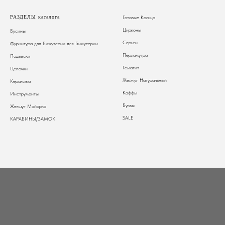
РАЗДЕЛЫ каталога
Готовые Кольца
Цирконы
Бусины
Серьги
Фурнитура для Бижутерии
для Бижутерии
Перламутра
Подвески
Гематит
Цепочки
Жемчуг Натуральный
Керамика
Каффы
Инструменты
Буквы
Жемчуг Майорка
SALE
КАРАБИНЫ/ЗАМОК