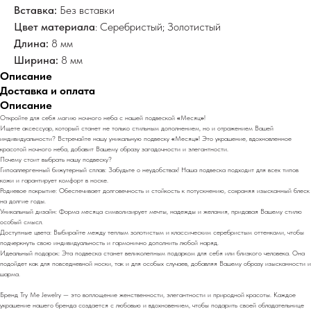
Вставка:
Без вставки
Цвет материала
: Серебристый; Золотистый
Длина:
8 мм
Ширина:
8 мм
Описание
Доставка и оплата
Описание
Откройте для себя магию ночного неба с нашей подвеской
«
Месяц
»
!
Ищете аксессуар, который станет не только стильным дополнением, но и отражением Вашей
индивидуальности? Встречайте нашу уникальную подвеску
«
Месяц
»
! Это украшение, вдохновленное
красотой ночного неба, добавит Вашему образу загадочности и элегантности.
Почему стоит выбрать нашу подвеску?
Гипоаллергенный бижутерный сплав: Забудьте о неудобствах! Наша подвеска подходит для всех типов
кожи и гарантирует комфорт в носке.
Родиевое покрытие: Обеспечивает долговечность и стойкость к потускнению, сохраняя изысканный блеск
на долгие годы.
Уникальный дизайн: Форма месяца символизирует мечты, надежды и желания, придавая Вашему стилю
особый смысл.
Доступные цвета: Выбирайте между теплым золотистым и классическим серебристым оттенками, чтобы
подчеркнуть свою индивидуальность и гармонично дополнить любой наряд.
Идеальный подарок: Эта подвеска станет великолепным подарком для себя или близкого человека. Она
подойдет как для повседневной носки, так и для особых случаев, добавляя Вашему образу изысканности и
шарма.
Бренд Try Me Jewelry — это воплощение женственности, элегантности и природной красоты. Каждое
украшение нашего бренда создается с любовью и вдохновением, чтобы подарить своей обладательнице