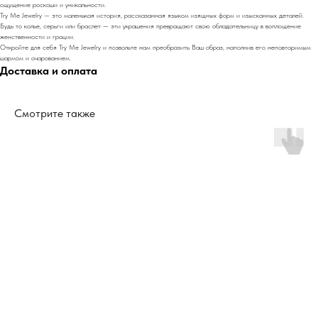
ощущение роскоши и уникальности.
Try Me Jewelry — это маленькая история, рассказанная языком изящных форм и изысканных деталей.
Будь то колье, серьги или браслет — эти украшения превращают свою обладательницу в воплощение
женственности и грации.
Откройте для себя Try Me Jewelry и позвольте нам преобразить Ваш образ, наполнив его неповторимым
шармом и очарованием.
Доставка и оплата
Смотрите также