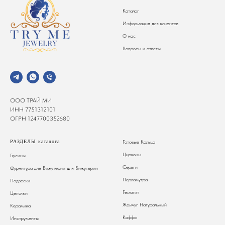
Каталог
Информация для клиентов
О нас
Вопросы и ответы
ООО ТРАЙ МИ
ИНН 7751312101
ОГРН 1247700352680
РАЗДЕЛЫ каталога
Готовые Кольца
Цирконы
Бусины
Серьги
Фурнитура для Бижутерии
для Бижутерии
Перламутра
Подвески
Гематит
Цепочки
Жемчуг Натуральный
Керамика
Каффы
Инструменты