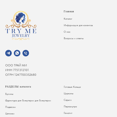
Главная
Каталог
Информация для клиентов
О нас
Вопросы и ответы
ООО ТРАЙ МИ
ИНН 7751312101
ОГРН 1247700352680
РАЗДЕЛЫ каталога
Готовые Кольца
Цирконы
Бусины
Серьги
Фурнитура для Бижутерии
для Бижутерии
Перламутра
Подвески
Гематит
Цепочки