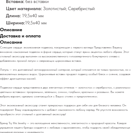
Вставка:
без вставки
Цвет материала:
Золотистый; Серебристый
Длина:
19,5х40 мм
Ширина:
19,5х40 мм
Описание
Доставка и оплата
Описание
Сияющее сердце: эксклюзивная подвеска, покоряющая с первого взгляда Представляем Вашему
вниманию изысканные подвески в форме сердца, которые станут ярким акцентом любого образа. Этот
стильный аксессуар выполнен из высококачественного гипоаллергенного бижутерного сплава с
добавлением прочной латуни и сверкающих циркониевых вставок.
Латунь — это долговечный антикоррозионный материал, который отличается не только прочностью, но и
великолепным внешним видом. Циркониевые вставки придают подвесу особый блеск и сияние, создавая
эффект драгоценных камней.
Подвеска-сердце представлена в двух элегантных оттенках — золотистом и серебристом, с различными
цветными вставками: прозрачными, зелеными, синими, голубыми, красными и розовыми. Вы можете
выбрать вариант, идеально сочетающийся с Вашим стилем и предпочтениями.
Этот эксклюзивный аксессуар станет прекрасным подарком для себя или для близкого человека. Он
подчеркнет Вашу индивидуальность и добавит изысканности любому наряду. Не упустите возможность
приобрести этот стильный и долговечный аксессуар!
Бренд Try Me Jewelry — это воплощение женственности, элегантности и природной красоты. Каждое
украшение нашего бренда создается с любовью и вдохновением, чтобы подарить своей обладательнице
ощущение роскоши и уникальности.