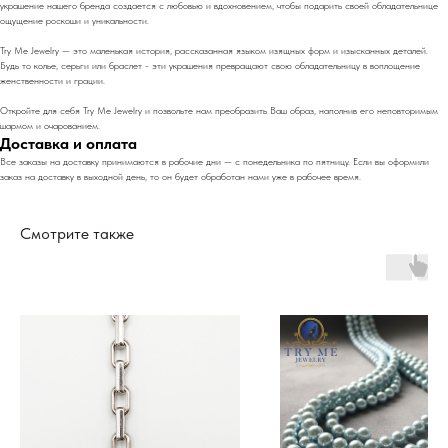
украшение нашего бренда создается с любовью и вдохновением, чтобы подарить своей обладательнице
ощущение роскоши и уникальности.
Try Me Jewelry — это маленькая история, рассказанная языком изящных форм и изысканных деталей.
Будь то колье, серьги или браслет - эти украшения превращают свою обладательницу в воплощение
женственности и грации.
Откройте для себя Try Me Jewelry и позвольте нам преобразить Ваш образ, наполнив его неповторимым
шармом и очарованием.
Доставка и оплата
Все заказы на доставку принимаются в рабочие дни — с понедельника по пятницу. Если вы оформили
заказ на доставку в выходной день, то он будет обработан нами уже в рабочее время.
Смотрите также