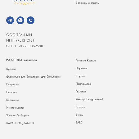
Вопросы и ответы
ООО ТРАЙ МИ
ИНН 7751312101
ОГРН 1247700352680
РАЗДЕЛЫ каталога
Готовые Кольца
Цирконы
Бусины
Серьги
Фурнитура для Бижутерии
для Бижутерии
Перламутра
Подвески
Гематит
Цепочки
Жемчуг Натуральный
Керамика
Каффы
Инструменты
Буквы
Жемчуг Майорка
SALE
КАРАБИНЫ/ЗАМОК