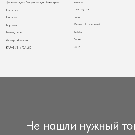
Серьги
Фурнитура для Бижутерии
для Бижутерии
Перламутра
Подвески
Гематит
Цепочки
Жемчуг Натуральный
Керамика
Каффы
Инструменты
Буквы
Жемчуг Майорка
SALE
КАРАБИНЫ/ЗАМОК
Не нашли нужный то