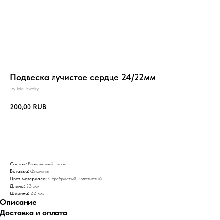
Подвеска лучистое сердце 24/22мм
Try Me Jewelry
200,00
RUB
В корзину
Состав:
Бижутерный сплав
Вставка:
Фианиты
Цвет материала
: Серебристый Золотистый
Длина:
23 мм
Ширина:
22 мм
Описание
Доставка и оплата