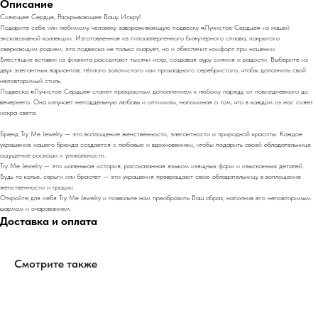
Описание
Сияющее Сердце, Раскрывающее Вашу Искру!
Подарите себе или любимому человеку завораживающую подвеску
«
Лучистое Сердце
»
из нашей
эксклюзивной коллекции. Изготовленная из гипоаллергенного бижутерного сплава, покрытого
сверкающим родием, эта подвеска не только очарует, но и обеспечит комфорт при ношении.
Блестящие вставки из фианита рассыпают тысячи искр, создавая ауру сияния и радости. Выберите из
двух элегантных вариантов: тёплого золотистого или прохладного серебристого, чтобы дополнить свой
неповторимый стиль.
Подвеска
«
Лучистое Сердце
»
станет прекрасным дополнением к любому наряду, от повседневного до
вечернего. Она излучает неподдельную любовь и оптимизм, напоминая о том, что в каждом из нас сияет
искра света.
Бренд Try Me Jewelry — это воплощение женственности, элегантности и природной красоты. Каждое
украшение нашего бренда создается с любовью и вдохновением, чтобы подарить своей обладательнице
ощущение роскоши и уникальности.
Try Me Jewelry — это маленькая история, рассказанная языком изящных форм и изысканных деталей.
Будь то колье, серьги или браслет — эти украшения превращают свою обладательницу в воплощение
женственности и грации.
Откройте для себя Try Me Jewelry и позвольте нам преобразить Ваш образ, наполнив его неповторимым
шармом и очарованием.
Доставка и оплата
Смотрите также