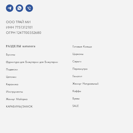
ООО ТРАЙ МИ
ИНН 7751312101
ОГРН 1247700352680
РАЗДЕЛЫ каталога
Готовые Кольца
Цирконы
Бусины
Серьги
Фурнитура для Бижутерии
для Бижутерии
Перламутра
Подвески
Гематит
Цепочки
Жемчуг Натуральный
Керамика
Каффы
Инструменты
Буквы
Жемчуг Майорка
SALE
КАРАБИНЫ/ЗАМОК