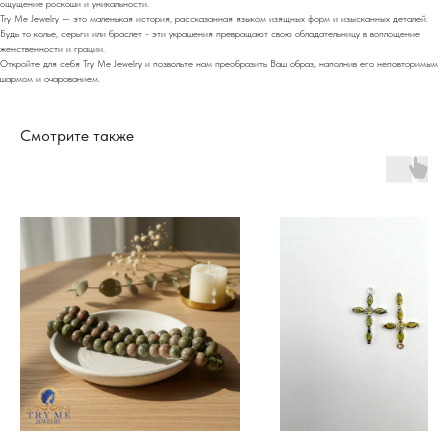
ощущение роскоши и уникальности.
Try Me Jewelry — это маленькая история, рассказанная языком изящных форм и изысканных деталей.
Будь то колье, серьги или браслет - эти украшения превращают свою обладательницу в воплощение
женственности и грации.
Откройте для себя Try Me Jewelry и позвольте нам преобразить Ваш образ, наполнив его неповторимым
шармом и очарованием.
Смотрите также