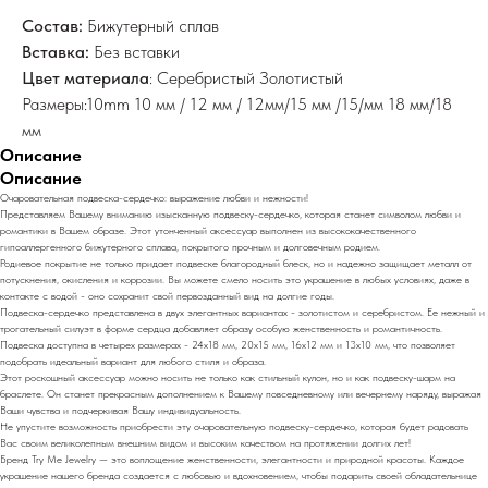
Состав:
Бижутерный сплав
Вставка:
Без вставки
Цвет материала
: Серебристый Золотистый
Размеры:10mm 10 мм / 12 мм / 12мм/15 мм /15/мм 18 мм/18
мм
Описание
Описание
Очаровательная подвеска-сердечко: выражение любви и нежности!
Представляем Вашему вниманию изысканную подвеску-сердечко, которая станет символом любви и
романтики в Вашем образе. Этот утонченный аксессуар выполнен из высококачественного
гипоаллергенного бижутерного сплава, покрытого прочным и долговечным родием.
Родиевое покрытие не только придает подвеске благородный блеск, но и надежно защищает металл от
потускнения, окисления и коррозии. Вы можете смело носить это украшение в любых условиях, даже в
контакте с водой - оно сохранит свой первозданный вид на долгие годы.
Подвеска-сердечко представлена в двух элегантных вариантах - золотистом и серебристом. Ее нежный и
трогательный силуэт в форме сердца добавляет образу особую женственность и романтичность.
Подвеска доступна в четырех размерах - 24х18 мм, 20х15 мм, 16х12 мм и 13х10 мм, что позволяет
подобрать идеальный вариант для любого стиля и образа.
Этот роскошный аксессуар можно носить не только как стильный кулон, но и как подвеску-шарм на
браслете. Он станет прекрасным дополнением к Вашему повседневному или вечернему наряду, выражая
Ваши чувства и подчеркивая Вашу индивидуальность.
Не упустите возможность приобрести эту очаровательную подвеску-сердечко, которая будет радовать
Вас своим великолепным внешним видом и высоким качеством на протяжении долгих лет!
Бренд Try Me Jewelry — это воплощение женственности, элегантности и природной красоты. Каждое
украшение нашего бренда создается с любовью и вдохновением, чтобы подарить своей обладательнице