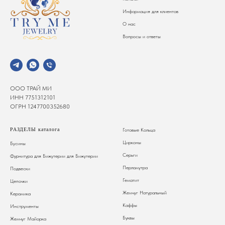
Информация для клиентов
О нас
Вопросы и ответы
ООО ТРАЙ МИ
ИНН 7751312101
ОГРН 1247700352680
РАЗДЕЛЫ каталога
Готовые Кольца
Цирконы
Бусины
Серьги
Фурнитура для Бижутерии
для Бижутерии
Перламутра
Подвески
Гематит
Цепочки
Жемчуг Натуральный
Керамика
Каффы
Инструменты
Буквы
Жемчуг Майорка