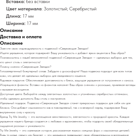
Вставка:
без вставки
Цвет материала
: Золотистый; Серебристый
Длина:
17 мм
Ширина:
17 мм
Описание
Доставка и оплата
Описание
Зажгите свою индивидуальность с подвеской «Сверкающая Звезда»!
Ищете украшение, которое подчеркнёт Вашу уникальность и добавит ярких акцентов в Ваш образ?
Познакомьтесь с нашей великолепной подвеской «Сверкающая Звезда» — идеальным выбором для тех,
кто ценит стиль и элегантность!
Почему именно «Сверкающая Звезда»?
Гипоаллергенный бижутерный сплав: Забудьте о дискомфорте! Наша подвеска подходит для всех типов
кожи, что делает её идеальным выбором для ежедневного ношения.
Родиевое покрытие: Обеспечивает долговечность и блеск, защищая украшение от потускнения и износа.
Искрящиеся фианиты: Вставки из фианитов наполнят Ваш образ сиянием и роскошью, привлекая взгляды
и вызывая восхищение.
Доступные цвета: Выбирайте между элегантным золотистым и утончённым серебристым оттенками,
чтобы идеально дополнить Ваш стиль и настроение.
Идеальный подарок: Подвеска «Сверкающая Звезда» станет прекрасным подарком для себя или для
близких. Она добавит изысканности как в повседневный, так и в вечерний наряд, подчеркивая Вашу
внутреннюю силу и красоту.
Бренд Try Me Jewelry — это воплощение женственности, элегантности и природной красоты. Каждое
украшение нашего бренда создается с любовью и вдохновением, чтобы подарить своей обладательнице
ощущение роскоши и уникальности.
Try Me Jewelry — это маленькая история, рассказанная языком изящных форм и изысканных деталей.
Будь то колье, серьги или браслет — эти украшения превращают свою обладательницу в воплощение