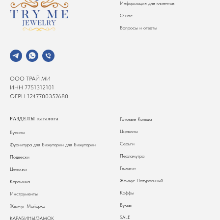
Информация для клиентов
О нас
Вопросы и ответы
ООО ТРАЙ МИ
ИНН 7751312101
ОГРН 1247700352680
РАЗДЕЛЫ каталога
Готовые Кольца
Цирконы
Бусины
Серьги
Фурнитура для Бижутерии
для Бижутерии
Перламутра
Подвески
Гематит
Цепочки
Жемчуг Натуральный
Керамика
Каффы
Инструменты
Буквы
Жемчуг Майорка
SALE
КАРАБИНЫ/ЗАМОК