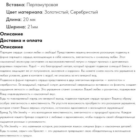
Вставка:
Перламутровая
Цвет материала
: Золотистый; Серебристый
Длина:
20 мм
Ширина:
21мм
Описание
Доставка и оплата
Описание
Парящее сердце: символ любви и свободы! Представляем вашему вниманию роскошную подвеску в
форме парящего сердца, воплощающую в себе нежность, элегантность и символику любви. Этот
изысканный аксессуар изготовлен из высококачественной латуни и покрыт прочным и долговечным
родиевым покрытием. Родий — это благородный металл, который придает подвеске сияющий блеск и
надежно защищает ее от потускнения, окисления и коррозии. Вы можете смело носить это украшение в
любых условиях, даже в контакте с водой, не опасаясь за его внешний вид.
Подвеска в форме парящего сердца представлена в двух элегантных вариантах — золотистом и
серебристом. Ее воздушный, парящий силуэт, дополненный сверкающими вставками из фианита, создает
ощущение легкости и свободы. Это украшение станет символом Вашей любви и романтики, подчеркивая
Вашу индивидуальность и изысканный вкус.
Будь то повседневный наряд или вечерний выход, подвеска-парящее сердце придаст Вашему образу
особую элегантность и женственность. Не упустите возможность приобрести это роскошное украшение,
которое станет Вашим верным спутником, источником вдохновения и восхищения окружающих!
Бренд Try Me Jewelry — это воплощение женственности, элегантности и природной красоты. Каждое
украшение нашего бренда создается с любовью и вдохновением, чтобы подарить своей обладательнице
ощущение роскоши и уникальности.
Try Me Jewelry — это маленькая история, рассказанная языком изящных форм и изысканных деталей.
Будь то колье, серьги или браслет — эти украшения превращают свою обладательницу в воплощение
женственности и грации.