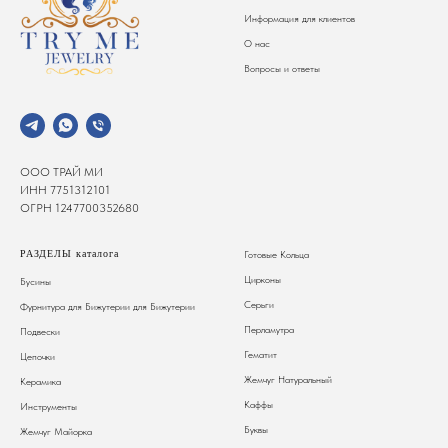
Информация для клиентов
О нас
Вопросы и ответы
ООО ТРАЙ МИ
ИНН 7751312101
ОГРН 1247700352680
РАЗДЕЛЫ каталога
Готовые Кольца
Цирконы
Бусины
Серьги
Фурнитура для Бижутерии
для Бижутерии
Перламутра
Подвески
Гематит
Цепочки
Жемчуг Натуральный
Керамика
Каффы
Инструменты
Буквы
Жемчуг Майорка