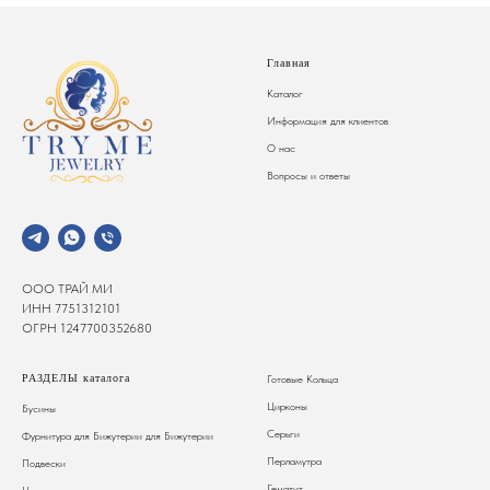
Главная
Каталог
Информация для клиентов
О нас
Вопросы и ответы
ООО ТРАЙ МИ
ИНН 7751312101
ОГРН 1247700352680
РАЗДЕЛЫ каталога
Готовые Кольца
Цирконы
Бусины
Серьги
Фурнитура для Бижутерии
для Бижутерии
Перламутра
Подвески
Гематит