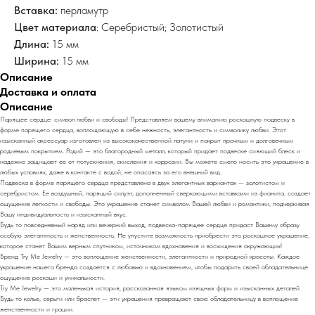
Вставка:
перламутр
Цвет материала
: Серебристый; Золотистый
Длина:
15 мм
Ширина:
15 мм
Описание
Доставка и оплата
Описание
Парящее сердце: символ любви и свободы! Представляем вашему вниманию роскошную подвеску в
форме парящего сердца, воплощающую в себе нежность, элегантность и символику любви. Этот
изысканный аксессуар изготовлен из высококачественной латуни и покрыт прочным и долговечным
родиевым покрытием. Родий — это благородный металл, который придает подвеске сияющий блеск и
надежно защищает ее от потускнения, окисления и коррозии. Вы можете смело носить это украшение в
любых условиях, даже в контакте с водой, не опасаясь за его внешний вид.
Подвеска в форме парящего сердца представлена в двух элегантных вариантах — золотистом и
серебристом. Ее воздушный, парящий силуэт, дополненный сверкающими вставками из фианита, создает
ощущение легкости и свободы. Это украшение станет символом Вашей любви и романтики, подчеркивая
Вашу индивидуальность и изысканный вкус.
Будь то повседневный наряд или вечерний выход, подвеска-парящее сердце придаст Вашему образу
особую элегантность и женственность. Не упустите возможность приобрести это роскошное украшение,
которое станет Вашим верным спутником, источником вдохновения и восхищения окружающих!
Бренд Try Me Jewelry — это воплощение женственности, элегантности и природной красоты. Каждое
украшение нашего бренда создается с любовью и вдохновением, чтобы подарить своей обладательнице
ощущение роскоши и уникальности.
Try Me Jewelry — это маленькая история, рассказанная языком изящных форм и изысканных деталей.
Будь то колье, серьги или браслет — эти украшения превращают свою обладательницу в воплощение
женственности и грации.