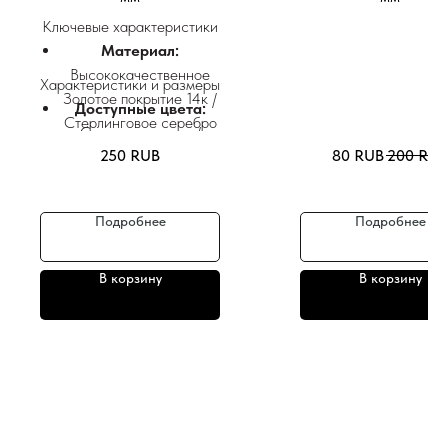
Ключевые характеристики
Материал:
Высококачественное
Характеристики и размеры
Золотое покрытие 14к /
Доступные цвета:
Стерлинговое серебро
Сияющее золото /
/ Нержавеющая сталь.
250
RUB
80
RUB
200
RUB
Стильное серебро
Отделка:
Размер:
6.2 мм
Высокополированное
Золото/Серебро для
Подробнее
Подробнее
стойкого и яркого
блеска.
В корзину
В корзину
Дизайн:
Традиционное
панцирное плетение
«Керб» (стиль Кубанка)
— вневременная
эстетика в стиле
унисекс.