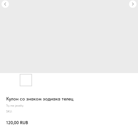
Кулон со знаком зодиака телец
Try me jewelry
SKU:
120,00
RUB