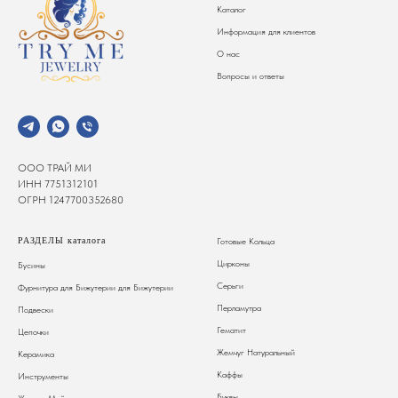
Каталог
Информация для клиентов
О нас
Вопросы и ответы
ООО ТРАЙ МИ
ИНН 7751312101
ОГРН 1247700352680
РАЗДЕЛЫ каталога
Готовые Кольца
Цирконы
Бусины
Серьги
Фурнитура для Бижутерии
для Бижутерии
Перламутра
Подвески
Гематит
Цепочки
Жемчуг Натуральный
Керамика
Каффы
Инструменты
Буквы