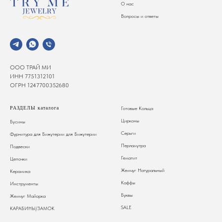
О нас
Вопросы и ответы
ООО ТРАЙ МИ
ИНН 7751312101
ОГРН 1247700352680
РАЗДЕЛЫ каталога
Готовые Кольца
Цирконы
Бусины
Серьги
Фурнитура для Бижутерии
для Бижутерии
Перламутра
Подвески
Гематит
Цепочки
Жемчуг Натуральный
Керамика
Каффы
Инструменты
Буквы
Жемчуг Майорка
SALE
КАРАБИНЫ/ЗАМОК