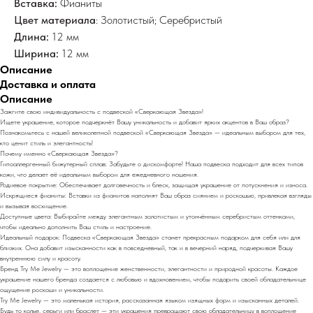
Вставка:
Фианиты
Цвет материала
: Золотистый; Серебристый
Длина:
12 мм
Ширина:
12 мм
Описание
Доставка и оплата
Описание
Зажгите свою индивидуальность с подвеской «Сверкающая Звезда»!
Ищете украшение, которое подчеркнёт Вашу уникальность и добавит ярких акцентов в Ваш образ?
Познакомьтесь с нашей великолепной подвеской «Сверкающая Звезда» — идеальным выбором для тех,
кто ценит стиль и элегантность!
Почему именно «Сверкающая Звезда»?
Гипоаллергенный бижутерный сплав: Забудьте о дискомфорте! Наша подвеска подходит для всех типов
кожи, что делает её идеальным выбором для ежедневного ношения.
Родиевое покрытие: Обеспечивает долговечность и блеск, защищая украшение от потускнения и износа.
Искрящиеся фианиты: Вставки из фианитов наполнят Ваш образ сиянием и роскошью, привлекая взгляды
и вызывая восхищение.
Доступные цвета: Выбирайте между элегантным золотистым и утончённым серебристым оттенками,
чтобы идеально дополнить Ваш стиль и настроение.
Идеальный подарок: Подвеска «Сверкающая Звезда» станет прекрасным подарком для себя или для
близких. Она добавит изысканности как в повседневный, так и в вечерний наряд, подчеркивая Вашу
внутреннюю силу и красоту.
Бренд Try Me Jewelry — это воплощение женственности, элегантности и природной красоты. Каждое
украшение нашего бренда создается с любовью и вдохновением, чтобы подарить своей обладательнице
ощущение роскоши и уникальности.
Try Me Jewelry — это маленькая история, рассказанная языком изящных форм и изысканных деталей.
Будь то колье, серьги или браслет — эти украшения превращают свою обладательницу в воплощение