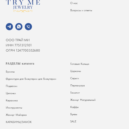
О нас
Вопросы и ответы
ООО ТРАЙ МИ
ИНН 7751312101
ОГРН 1247700352680
РАЗДЕЛЫ каталога
Готовые Кольца
Цирконы
Бусины
Серьги
Фурнитура для Бижутерии
для Бижутерии
Перламутра
Подвески
Гематит
Цепочки
Жемчуг Натуральный
Керамика
Каффы
Инструменты
Буквы
Жемчуг Майорка
SALE
КАРАБИНЫ/ЗАМОК