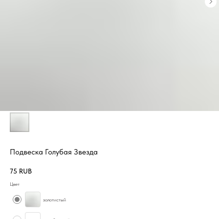
Подвеска Голубая Звезда
75
RUB
Цвет
золотистый