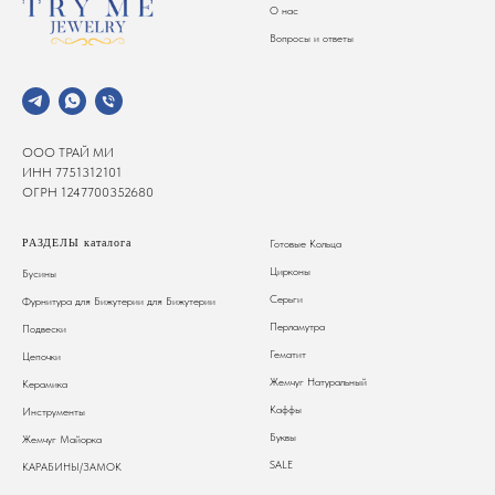
О нас
Вопросы и ответы
ООО ТРАЙ МИ
ИНН 7751312101
ОГРН 1247700352680
РАЗДЕЛЫ каталога
Готовые Кольца
Цирконы
Бусины
Серьги
Фурнитура для Бижутерии
для Бижутерии
Перламутра
Подвески
Гематит
Цепочки
Жемчуг Натуральный
Керамика
Каффы
Инструменты
Буквы
Жемчуг Майорка
SALE
КАРАБИНЫ/ЗАМОК