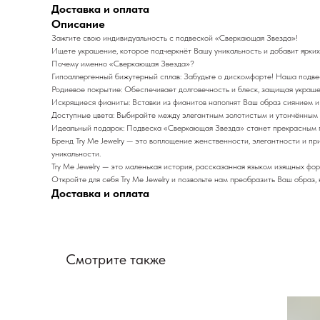
Доставка и оплата
Описание
Зажгите свою индивидуальность с подвеской «Сверкающая Звезда»!
Ищете украшение, которое подчеркнёт Вашу уникальность и добавит ярких
Почему именно «Сверкающая Звезда»?
Гипоаллергенный бижутерный сплав: Забудьте о дискомфорте! Наша подвес
Родиевое покрытие: Обеспечивает долговечность и блеск, защищая украше
Искрящиеся фианиты: Вставки из фианитов наполнят Ваш образ сиянием и 
Доступные цвета: Выбирайте между элегантным золотистым и утончённым 
Идеальный подарок: Подвеска «Сверкающая Звезда» станет прекрасным под
Бренд Try Me Jewelry — это воплощение женственности, элегантности и 
уникальности.
Try Me Jewelry — это маленькая история, рассказанная языком изящных фо
Откройте для себя Try Me Jewelry и позвольте нам преобразить Ваш образ
Доставка и оплата
Смотрите также