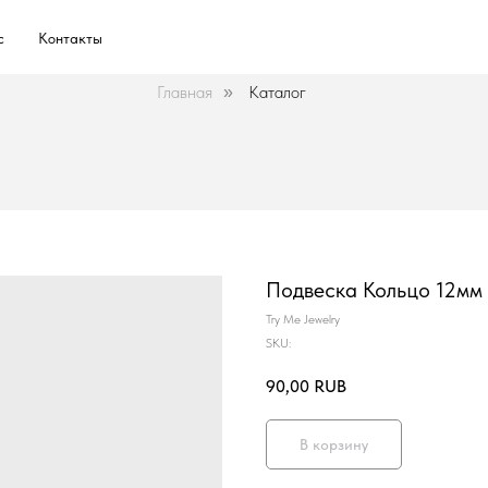
с
Контакты
Главная
Каталог
»
Подвеска Кольцо 12мм
Try Me Jewelry
SKU:
90,00
RUB
В корзину