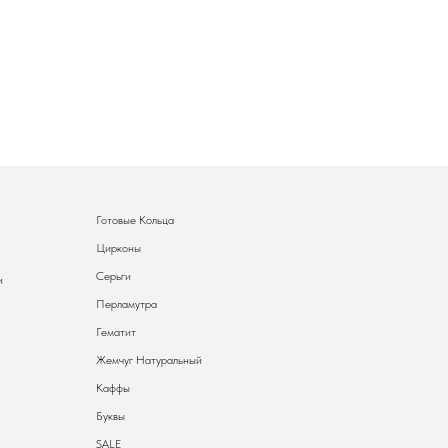
Готовые Кольца
Цирконы
Серьги
и
Перламутра
Гематит
Жемчуг Натуральный
Каффы
Буквы
SALE