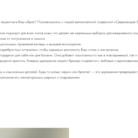
 акцентов в Ваш образ? Познакомьтесь с нашей великолепной подвеской «Сверкающая Зве
ка подходит для всех типов кожи, что делает её идеальным выбором для ежедневного но
ние от потускнения и износа.
роскошью, привлекая взгляды и вызывая восхищение.
серебристым оттенками, чтобы идеально дополнить Ваш стиль и настроение.
арком для себя или для близких. Она добавит изысканности как в повседневный, так и в
природной красоты. Каждое украшение нашего бренда создается с любовью и вдохновение
рм и изысканных деталей. Будь то колье, серьги или браслет — эти украшения превращаю
, наполнив его неповторимым шармом и очарованием.