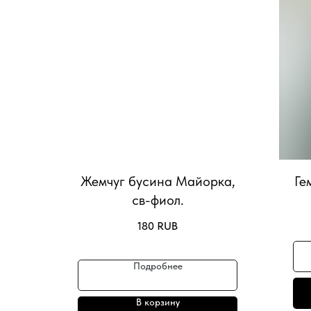
Жемчуг бусина Майорка,
Ге
св-фиол.
180
RUB
Подробнее
В корзину