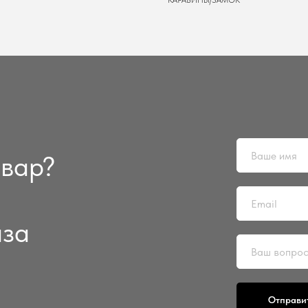
КАРАБИНЫ/ЗАМОК
овар?
аза
Отправи