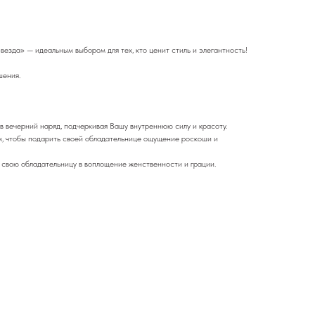
зда» — идеальным выбором для тех, кто ценит стиль и элегантность!
шения.
 вечерний наряд, подчеркивая Вашу внутреннюю силу и красоту.
м, чтобы подарить своей обладательнице ощущение роскоши и
т свою обладательницу в воплощение женственности и грации.