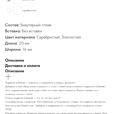
серебристый
Состав:
Бижутерный сплав
Вставка:
Без вставки
Цвет материала
: Серебристый; Золотистый
Длина:
20 мм
Ширина:
16 мм
Описание
Доставка и оплата
Описание
Подвеска
«
Зайка
»
— нежность и очарование в каждом движении!
Добавьте в свой образ каплю игривости и стиля с нашей восхитительной подвеской
«
Зайка
»
!
Этот очаровательный аксессуар станет не только ярким акцентом Вашего наряда, но и
символом милоты и тепла.
Почему подвеска
«
Зайка
»
— это то, что вам нужно?
Гипоаллергенные материалы: Изготовленная из бижутерного сплава, эта подвеска абсолютно
безопасна для Вашей кожи. Забудьте о раздражениях и наслаждайтесь комфортом на все
100%!
Родиевое покрытие: Подвеска покрыта родием, что гарантирует ей долговечность и блеск. Она