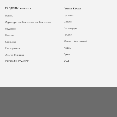
РАЗДЕЛЫ каталога
Готовые Кольца
Цирконы
Бусины
Серьги
Фурнитура для Бижутерии
для Бижутерии
Перламутра
Подвески
Гематит
Цепочки
Жемчуг Натуральный
Керамика
Каффы
Инструменты
Буквы
Жемчуг Майорка
SALE
КАРАБИНЫ/ЗАМОК