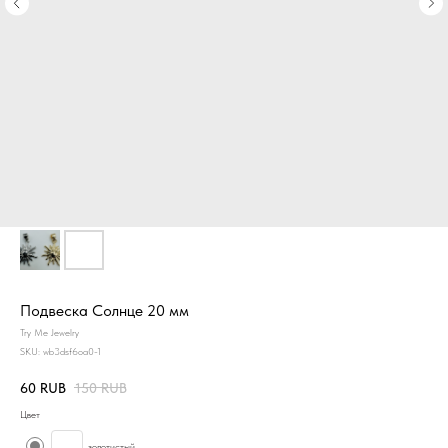
Подвеска Солнце 20 мм
Try Me Jewelry
SKU:
wb3dsf6oa0-1
60
RUB
150
RUB
Цвет
золотистый