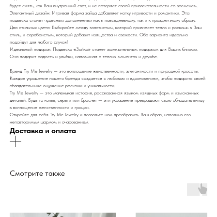
будет сиять, как Ваш внутренний свет, и не потеряет своей привлекательности со временем.
Элегантный дизайн: Игривая форма зайца добавляет нотку игривости и романтики. Эта
подвеска станет чудесным дополнением как к повседневному, так и к праздничному образу.
Два стильных цвета: Выбирайте между золотистым, который привнесет тепло и роскошь в Ваш
стиль, и серебристым, который добавит изящества и свежести. Оба варианта идеально
подойдут для любого случая!
Идеальный подарок: Подвеска
«
Зайка
»
станет замечательным подарком для Ваших близких.
Она подарит радость и улыбки, напоминая о теплых моментах и дружбе.
Бренд Try Me Jewelry — это воплощение женственности, элегантности и природной красоты.
Каждое украшение нашего бренда создается с любовью и вдохновением, чтобы подарить своей
обладательнице ощущение роскоши и уникальности.
Try Me Jewelry — это маленькая история, рассказанная языком изящных форм и изысканных
деталей. Будь то колье, серьги или браслет — эти украшения превращают свою обладательницу
в воплощение женственности и грации.
Откройте для себя Try Me Jewelry и позвольте нам преобразить Ваш образ, наполнив его
неповторимым шармом и очарованием.
Доставка и оплата
Смотрите также