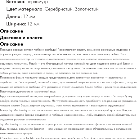
Вставка:
перламутр
Цвет материала
: Серебристый; Золотистый
Длина:
12 мм
Ширина:
12 мм
Описание
Доставка и оплата
Описание
Парящее сердце: символ любви и свободы! Представляем вашему вниманию роскошную подвеску в
форме парящего сердца, воплощающую в себе нежность, элегантность и символику любви. Этот
изысканный аксессуар изготовлен из высококачественной латуни и покрыт прочным и долговечным
родиевым покрытием. Родий — это благородный металл, который придает подвеске сияющий блеск и
надежно защищает ее от потускнения, окисления и коррозии. Вы можете смело носить это украшение в
любых условиях, даже в контакте с водой, не опасаясь за его внешний вид.
Подвеска в форме парящего сердца представлена в двух элегантных вариантах — золотистом и
серебристом. Ее воздушный, парящий силуэт, дополненный сверкающими вставками из фианита, создает
ощущение легкости и свободы. Это украшение станет символом Вашей любви и романтики, подчеркивая
Вашу индивидуальность и изысканный вкус.
Будь то повседневный наряд или вечерний выход, подвеска-парящее сердце придаст Вашему образу
особую элегантность и женственность. Не упустите возможность приобрести это роскошное украшение,
которое станет Вашим верным спутником, источником вдохновения и восхищения окружающих!
Бренд Try Me Jewelry — это воплощение женственности, элегантности и природной красоты. Каждое
украшение нашего бренда создается с любовью и вдохновением, чтобы подарить своей обладательнице
ощущение роскоши и уникальности.
Try Me Jewelry — это маленькая история, рассказанная языком изящных форм и изысканных деталей.
Будь то колье, серьги или браслет — эти украшения превращают свою обладательницу в воплощение
женственности и грации.
Откройте для себя Try Me Jewelry и позвольте нам преобразить Ваш образ, наполнив его неповторимым