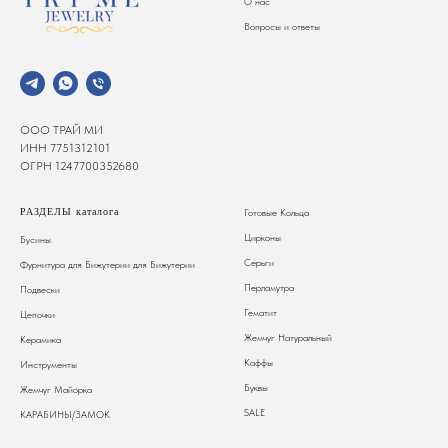
О нас
Вопросы и ответы
ООО ТРАЙ МИ
ИНН 7751312101
ОГРН 1247700352680
РАЗДЕЛЫ каталога
Готовые Кольца
Цирконы
Бусины
Серьги
Фурнитура для Бижутерии
для Бижутерии
Перламутра
Подвески
Гематит
Цепочки
Жемчуг Натуральный
Керамика
Каффы
Инструменты
Буквы
Жемчуг Майорка
SALE
КАРАБИНЫ/ЗАМОК