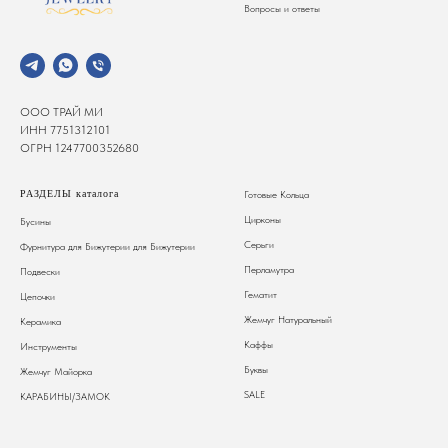
Вопросы и ответы
ООО ТРАЙ МИ
ИНН 7751312101
ОГРН 1247700352680
РАЗДЕЛЫ каталога
Готовые Кольца
Цирконы
Бусины
Серьги
Фурнитура для Бижутерии
для Бижутерии
Перламутра
Подвески
Гематит
Цепочки
Жемчуг Натуральный
Керамика
Каффы
Инструменты
Буквы
Жемчуг Майорка
SALE
КАРАБИНЫ/ЗАМОК