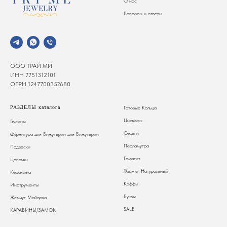
О нас
Вопросы и ответы
ООО ТРАЙ МИ
ИНН 7751312101
ОГРН 1247700352680
РАЗДЕЛЫ каталога
Готовые Кольца
Цирконы
Бусины
Серьги
Фурнитура для Бижутерии
для Бижутерии
Перламутра
Подвески
Гематит
Цепочки
Жемчуг Натуральный
Керамика
Каффы
Инструменты
Буквы
Жемчуг Майорка
SALE
КАРАБИНЫ/ЗАМОК