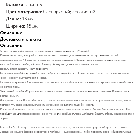
Вставка:
фианиты
Цвет материала
: Серебристый; Золотистый
Длина:
18 мм
Ширина:
18 мм
Описание
Доставка и оплата
Описание
Откройте для себя магию ночного неба с нашей подвеской
«
Месяц
»
!
Ищете аксессуар, который станет не только стильным дополнением, но и отражением Вашей
индивидуальности? Встречайте нашу уникальную подвеску
«
Месяц
»
! Это украшение, вдохновленное
красотой ночного неба, добавит Вашему образу загадочности и элегантности.
Почему стоит выбрать нашу подвеску?
Гипоаллергенный бижутерный сплав: Забудьте о неудобствах! Наша подвеска подходит для всех типов
кожи и гарантирует комфорт в носке.
Родиевое покрытие: Обеспечивает долговечность и стойкость к потускнению, сохраняя изысканный блеск
на долгие годы.
Уникальный дизайн: Форма месяца символизирует мечты, надежды и желания, придавая Вашему стилю
особый смысл.
Доступные цвета: Выбирайте между теплым золотистым и классическим серебристым оттенками, чтобы
подчеркнуть свою индивидуальность и гармонично дополнить любой наряд.
Идеальный подарок: Эта подвеска станет великолепным подарком для себя или близкого человека. Она
подойдет как для повседневной носки, так и для особых случаев, добавляя Вашему образу изысканности и
шарма.
Бренд Try Me Jewelry — это воплощение женственности, элегантности и природной красоты. Каждое
украшение нашего бренда создается с любовью и вдохновением, чтобы подарить своей обладательнице