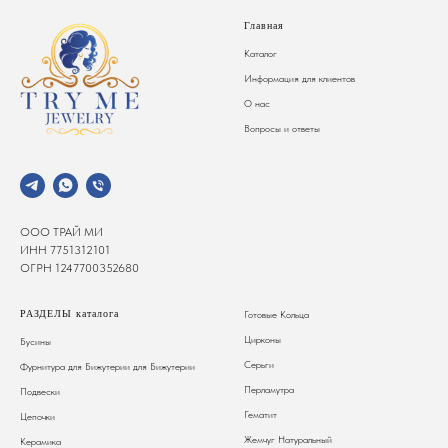
Главная
Каталог
Информация для клиентов
О нас
Вопросы и ответы
ООО ТРАЙ МИ
ИНН 7751312101
ОГРН 1247700352680
РАЗДЕЛЫ каталога
Готовые Кольца
Цирконы
Бусины
Серьги
Фурнитура для Бижутерии
для Бижутерии
Перламутра
Подвески
Гематит
Цепочки
Жемчуг Натуральный
Керамика