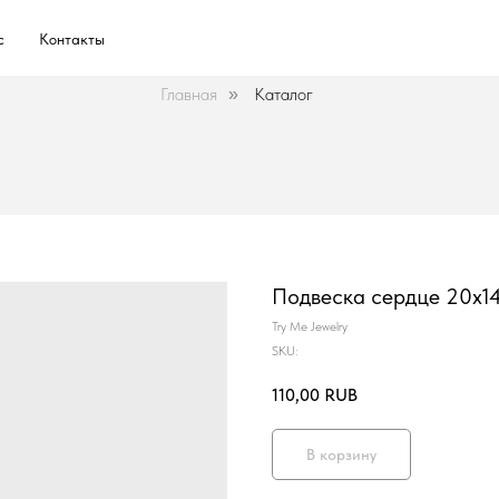
с
Контакты
Главная
Каталог
»
Подвеска сердце 20х1
Try Me Jewelry
SKU:
110,00
RUB
В корзину