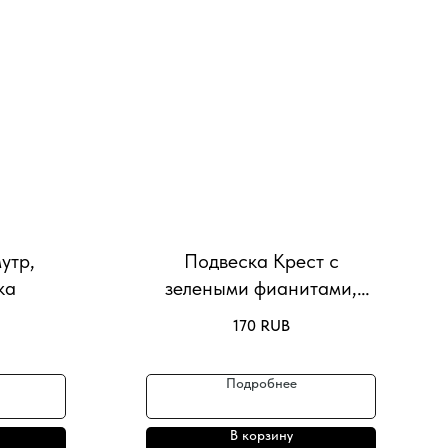
утр,
Подвеска Крест с
ка
зелеными фианитами,
34*21mm
170
RUB
Подробнее
В корзину