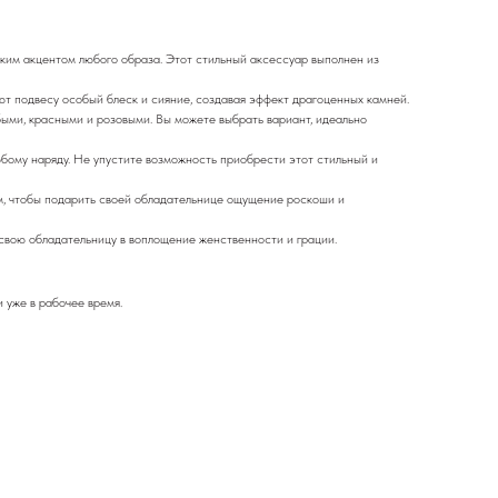
ким акцентом любого образа. Этот стильный аксессуар выполнен из
т подвесу особый блеск и сияние, создавая эффект драгоценных камней.
быми, красными и розовыми. Вы можете выбрать вариант, идеально
бому наряду. Не упустите возможность приобрести этот стильный и
м, чтобы подарить своей обладательнице ощущение роскоши и
 свою обладательницу в воплощение женственности и грации.
 уже в рабочее время.