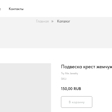
с
Контакты
Главная
Каталог
»
Подвеска крест жемчу
Try Me Jewelry
SKU:
150,00
RUB
В корзину