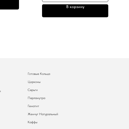
В корзину
Готовые Кольца
Цирконы
Серьги
и
Перламутра
Гематит
Жемчуг Натуральный
Каффы