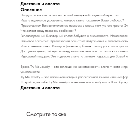
Доставка и оплата
Описание
Погрузитесь в элегантность с нашей жемчужной подвеской-крестом!
Ищете идеальное украшение, которое станет акцентом Вашего образа?
Представляем Вам великолепную подвеску в форме жемчужного креста! Это
Что делает нашу подвеску особенной?
Гипоаллергенный бижутерный сплав: Забудьте о дискомфорте! Наша подвес
Родиевое покрытие: Превосходная защита от потускнения и долговечность, 
Изысканные вставки: Жемчуг и фианиты добавляют нотку роскоши и делаю
Доступные цвета: Выберите между великолепным золотистым и классическ
Идеальный подарок: Эта подвеска станет отличным подарком для Вашей люб
Бренд Try Me Jewelry — это воплощение женственности, элегантности и 
уникальности.
Try Me Jewelry — это маленькая история, рассказанная языком изящных фо
Откройте для себя Try Me Jewelry и позвольте нам преобразить Ваш образ
Доставка и оплата
Смотрите также