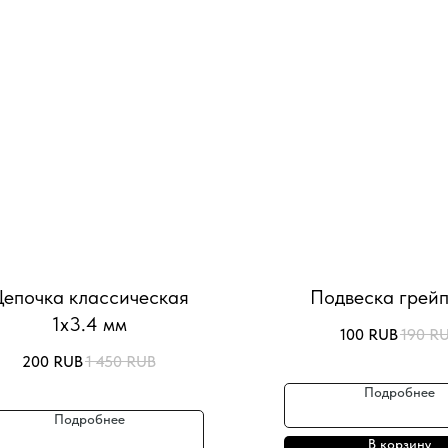
епочка классическая
Подвеска грей
1х3.4 мм
100
RUB
190
R
200
RUB
1 450
RUB
Подробнее
Подробнее
В корзину