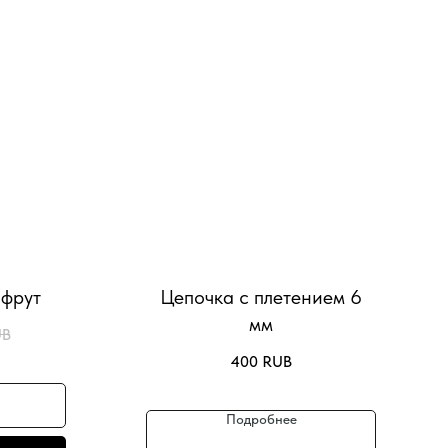
пфрут
Цепочка с плетением 6
мм
UB
400
RUB
Подробнее