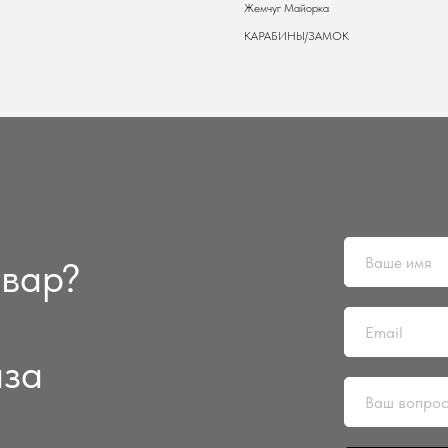
Жемчуг Майорка
КАРАБИНЫ/ЗАМОК
овар?
аза