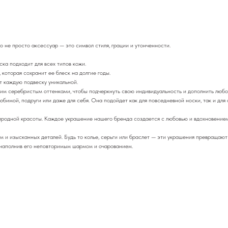
 не просто аксессуар — это символ стиля, грации и утонченности.
ка подходит для всех типов кожи.
которая сохранит ее блеск на долгие годы.
т каждую подвеску уникальной.
им серебристым оттенками, чтобы подчеркнуть свою индивидуальность и дополнить любо
имой, подруги или даже для себя. Она подойдет как для повседневной носки, так и для
природной красоты. Каждое украшение нашего бренда создается с любовью и вдохновение
рм и изысканных деталей. Будь то колье, серьги или браслет — эти украшения превращаю
, наполнив его неповторимым шармом и очарованием.