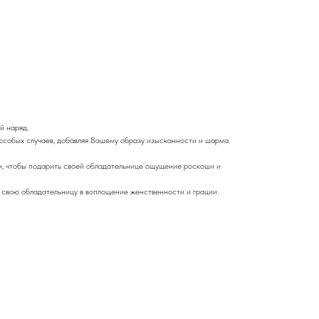
й наряд.
 особых случаев, добавляя Вашему образу изысканности и шарма.
м, чтобы подарить своей обладательнице ощущение роскоши и
т свою обладательницу в воплощение женственности и грации.