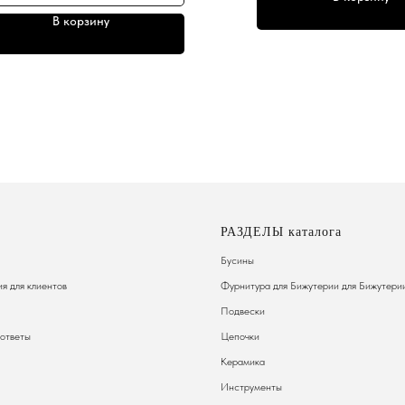
В корзину
РАЗДЕЛЫ каталога
Бусины
я для клиентов
Фурнитура для Бижутерии
для Бижутери
Подвески
 ответы
Цепочки
Керамика
Инструменты