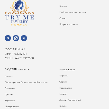
Каталог
Информация для клиентов
О нас
Вопросы и ответы
ООО ТРАЙ МИ
ИНН 7751312101
ОГРН 1247700352680
РАЗДЕЛЫ каталога
Готовые Кольца
Цирконы
Бусины
Серьги
Фурнитура для Бижутерии
для Бижутерии
Перламутра
Подвески
Гематит
Цепочки
Жемчуг Натуральный
Керамика
Каффы
Инструменты