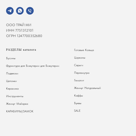
ООО ТРАЙ МИ
ИНН 7751312101
ОГРН 1247700352680
РАЗДЕЛЫ каталога
Готовые Кольца
Цирконы
Бусины
Серьги
Фурнитура для Бижутерии
для Бижутерии
Перламутра
Подвески
Гематит
Цепочки
Жемчуг Натуральный
Керамика
Каффы
Инструменты
Буквы
Жемчуг Майорка
SALE
КАРАБИНЫ/ЗАМОК