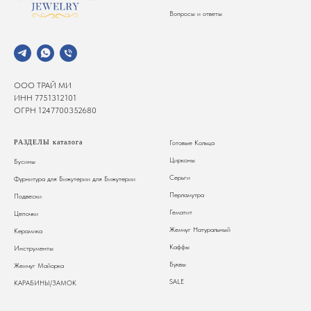
Вопросы и ответы
ООО ТРАЙ МИ
ИНН 7751312101
ОГРН 1247700352680
РАЗДЕЛЫ каталога
Готовые Кольца
Цирконы
Бусины
Серьги
Фурнитура для Бижутерии
для Бижутерии
Перламутра
Подвески
Гематит
Цепочки
Жемчуг Натуральный
Керамика
Каффы
Инструменты
Буквы
Жемчуг Майорка
SALE
КАРАБИНЫ/ЗАМОК