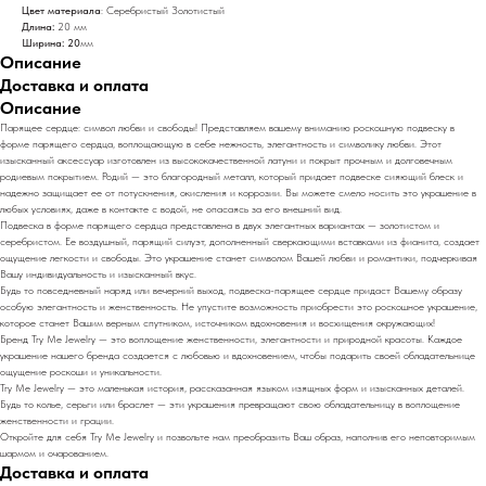
Цвет материала
: Серебристый Золотистый
Длина:
20 мм
Ширина: 20
мм
Описание
Доставка и оплата
Описание
Парящее сердце: символ любви и свободы! Представляем вашему вниманию роскошную подвеску в
форме парящего сердца, воплощающую в себе нежность, элегантность и символику любви. Этот
изысканный аксессуар изготовлен из высококачественной латуни и покрыт прочным и долговечным
родиевым покрытием. Родий — это благородный металл, который придает подвеске сияющий блеск и
надежно защищает ее от потускнения, окисления и коррозии. Вы можете смело носить это украшение в
любых условиях, даже в контакте с водой, не опасаясь за его внешний вид.
Подвеска в форме парящего сердца представлена в двух элегантных вариантах — золотистом и
серебристом. Ее воздушный, парящий силуэт, дополненный сверкающими вставками из фианита, создает
ощущение легкости и свободы. Это украшение станет символом Вашей любви и романтики, подчеркивая
Вашу индивидуальность и изысканный вкус.
Будь то повседневный наряд или вечерний выход, подвеска-парящее сердце придаст Вашему образу
особую элегантность и женственность. Не упустите возможность приобрести это роскошное украшение,
которое станет Вашим верным спутником, источником вдохновения и восхищения окружающих!
Бренд Try Me Jewelry — это воплощение женственности, элегантности и природной красоты. Каждое
украшение нашего бренда создается с любовью и вдохновением, чтобы подарить своей обладательнице
ощущение роскоши и уникальности.
Try Me Jewelry — это маленькая история, рассказанная языком изящных форм и изысканных деталей.
Будь то колье, серьги или браслет — эти украшения превращают свою обладательницу в воплощение
женственности и грации.
Откройте для себя Try Me Jewelry и позвольте нам преобразить Ваш образ, наполнив его неповторимым
шармом и очарованием.
Доставка и оплата