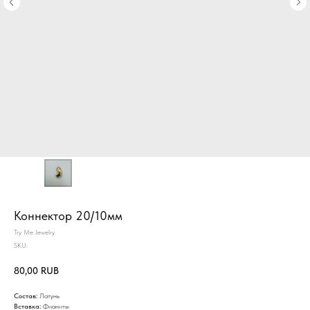
Коннектор 20/10мм
Try Me Jewelry
SKU:
80,00
RUB
Состав:
Латунь
Вставка:
Фианиты