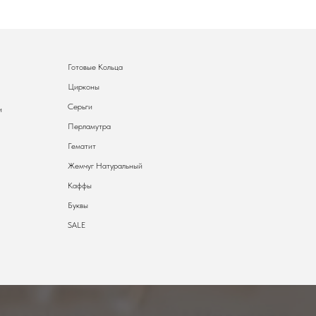
Готовые Кольца
Цирконы
Серьги
и
Перламутра
Гематит
Жемчуг Натуральный
Каффы
Буквы
SALE