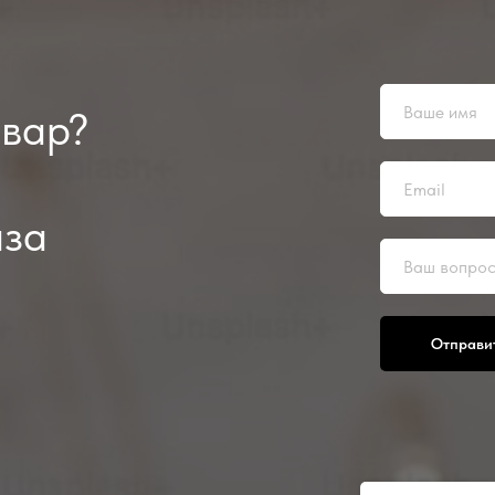
овар?
аза
Отправи